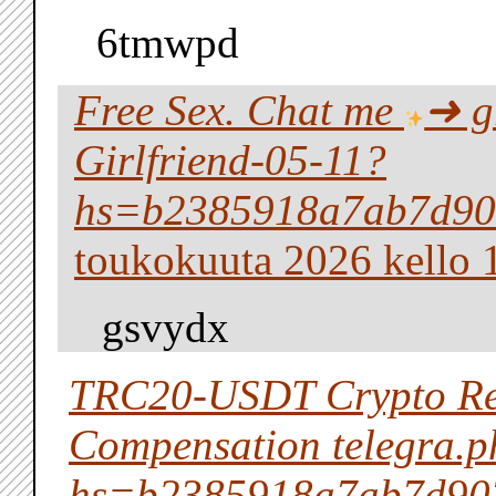
6tmwpd
Free Sex. Chat me
➜ g
Girlfriend-05-11?
hs=b2385918a7ab7d90
toukokuuta 2026 kello 
gsvydx
TRC20-USDT Crypto Re
Compensation telegra
hs=b2385918a7ab7d90