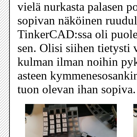
vielä nurkasta palasen po
sopivan näköinen ruudull
TinkerCAD:ssa oli puolet 
sen. Olisi siihen tietyst
kulman ilman noihin pyk
asteen kymmenesosankin 
tuon olevan ihan sopiva.