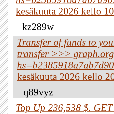
kesäkuuta 2026 kello 10
kz289w
Transfer of funds to yo
transfer >>> graph.o
hs=b2385918a7ab7d90
kesäkuuta 2026 kello 2
q89vyz
Top Up 236,538 $. GE