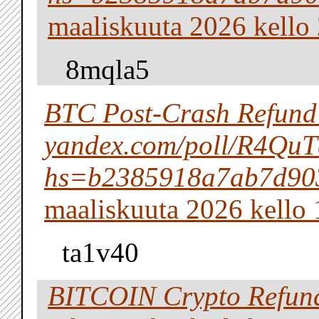
maaliskuuta 2026 kello
8mqla5
BTC Post-Crash Refund
yandex.com/poll/R4Qu
hs=b2385918a7ab7d90
maaliskuuta 2026 kello 
ta1v40
BITCOIN Crypto Refun