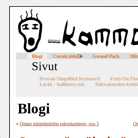
Blogi
Cornix.info
Gwand Pack
Mi
Sivut
Dvorak Simplified Keyboard
Frets On Fir
Lucid – hallittava uni
Tulevaisuuden kotin
Blogi
«
Oman näppäimistön rakentaminen, osa 5
Om