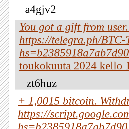
a4gjv2
You got a gift from us
https://telegra.ph/BTC
hs=b2385918a7ab7d90
toukokuuta 2024 kello 
zt6huz
+ 1,0015 bitсоin. With
https://script.googl
hs=b2385918a7ab7d90