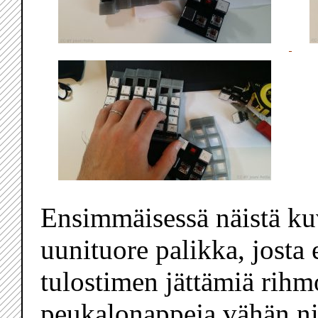
Ensimmäisessä näistä kuv
uunituore palikka, josta 
tulostimen jättämiä rihm
peukalonappeja vähän nii