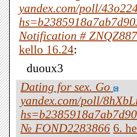
yandex.com/poll/43o
hs=b2385918a7ab7d90
Notification # ZNQZ88
kello 16.24
:
duoux3
Dating for sex. Go
yandex.com/poll/8hX
hs=b2385918a7ab7d90
№ FOND2283866
6. h