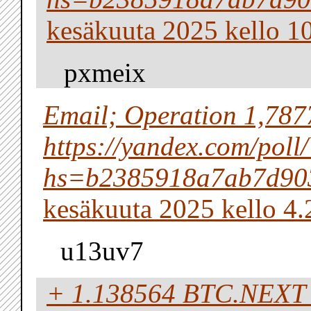
kesäkuuta 2025 kello 1
pxmeix
Email; Operation 1,78
https://yandex.com/p
hs=b2385918a7ab7d90
kesäkuuta 2025 kello 4.
u13uv7
+ 1.138564 BTC.NEXT - 