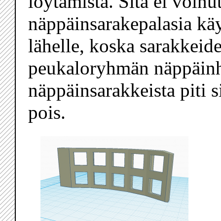
löytämistä. Sitä ei voinut
näppäinsarakepalasia käy
lähelle, koska sarakkeide
peukaloryhmän näppäinha
näppäinsarakkeista piti s
pois.