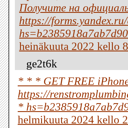
Получите на официал
https://forms.yandex.
hs=b2385918a7ab7d90
heinäkuuta 2022 kello 
ge2t6k
* * * GET FREE iPhone
https://renstromplumbi
* hs=b2385918a7ab7d
helmikuuta 2024 kello 