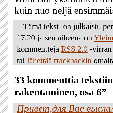
kuin nuo neljä ensimmäis
Tämä teksti on julkaistu pe
17.20 ja sen aiheena on
Ylein
kommentteja
RSS 2.0
-virran
tai
lähettää trackbackin
omalta
33 kommenttia teksti
rakentaminen, osa 6”
Привет,для Вас высла