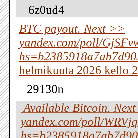
6z0ud4
BTC payout. Next >>
yandex.com/poll/GjS
hs=b2385918a7ab7d90
helmikuuta 2026 kello 2
29130n
️ Available Bitcoin. Next
yandex.com/poll/WRVj
hs=b2385918a7ab7d90